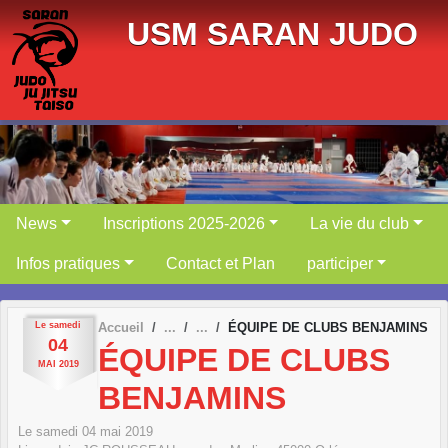
Panneau de gestion des cookies
USM SARAN JUDO
News
Inscriptions 2025-2026
La vie du club
Infos pratiques
Contact et Plan
participer
Le
samedi
Accueil
ÉQUIPE DE CLUBS BENJAMINS
04
ÉQUIPE DE CLUBS
MAI
2019
BENJAMINS
Le
samedi
04
mai
2019