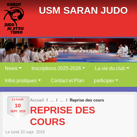
Panneau de gestion des cookies
USM SARAN JUDO
News
Inscriptions 2025-2026
La vie du club
Infos pratiques
Contact et Plan
participer
Le
lundi
Accueil
Reprise des cours
10
REPRISE DES
SEPT.
2018
COURS
Le
lundi
10
sept.
2018